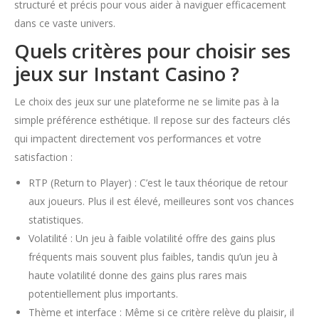
structuré et précis pour vous aider à naviguer efficacement
dans ce vaste univers.
Quels critères pour choisir ses
jeux sur Instant Casino ?
Le choix des jeux sur une plateforme ne se limite pas à la
simple préférence esthétique. Il repose sur des facteurs clés
qui impactent directement vos performances et votre
satisfaction :
RTP (Return to Player) : C’est le taux théorique de retour
aux joueurs. Plus il est élevé, meilleures sont vos chances
statistiques.
Volatilité : Un jeu à faible volatilité offre des gains plus
fréquents mais souvent plus faibles, tandis qu’un jeu à
haute volatilité donne des gains plus rares mais
potentiellement plus importants.
Thème et interface : Même si ce critère relève du plaisir, il