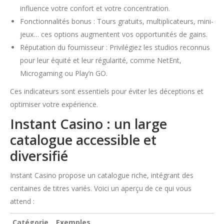
influence votre confort et votre concentration.
Fonctionnalités bonus : Tours gratuits, multiplicateurs, mini-
jeux… ces options augmentent vos opportunités de gains.
Réputation du fournisseur : Privilégiez les studios reconnus
pour leur équité et leur régularité, comme NetEnt,
Microgaming ou Play’n GO.
Ces indicateurs sont essentiels pour éviter les déceptions et
optimiser votre expérience.
Instant Casino : un large
catalogue accessible et
diversifié
Instant Casino propose un catalogue riche, intégrant des
centaines de titres variés. Voici un aperçu de ce qui vous
attend :
Catégorie
Exemples