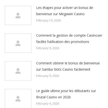
Les étapes pour activer un bonus de
bienvenue sur Megawin Casino
February 10, 2026
Comment la gestion de compte Casinozer
facilite l’utilisation des promotions
February 9, 2026
Comment obtenir le bonus de bienvenue
sur Samba Slots Casino facilement
February 9, 2026
Le guide ultime pour les débutants sur
Brutal Casino en 2026
February 4, 2026