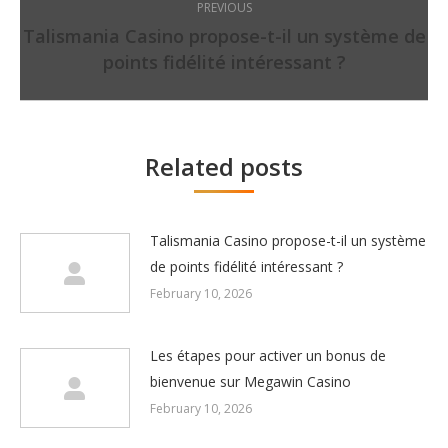
PREVIOUS
navigation
Talismania Casino propose-t-il un système de
Previous
points fidélité intéressant ?
post:
Related posts
Talismania Casino propose-t-il un système
de points fidélité intéressant ?
February 10, 2026
Les étapes pour activer un bonus de
bienvenue sur Megawin Casino
February 10, 2026