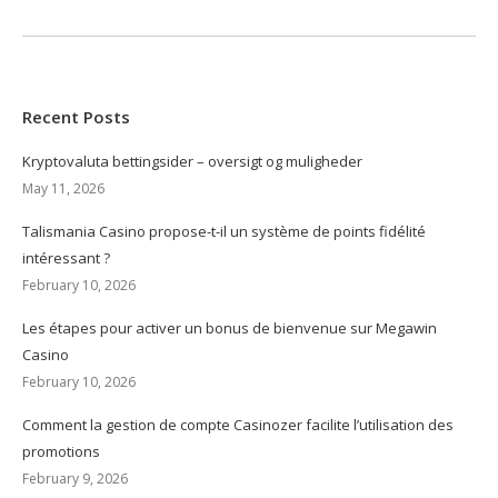
Recent Posts
Kryptovaluta bettingsider – oversigt og muligheder
May 11, 2026
Talismania Casino propose-t-il un système de points fidélité
intéressant ?
February 10, 2026
Les étapes pour activer un bonus de bienvenue sur Megawin
Casino
February 10, 2026
Comment la gestion de compte Casinozer facilite l’utilisation des
promotions
February 9, 2026