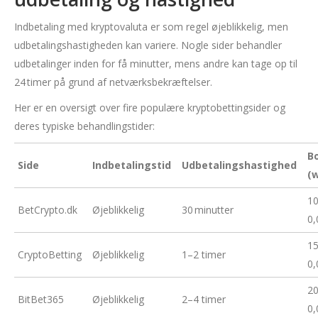
Indbetaling med kryptovaluta er som regel øjeblikkelig, men
udbetalingshastigheden kan variere. Nogle sider behandler
udbetalinger inden for få minutter, mens andre kan tage op til
24 timer på grund af netværksbekræftelser.
Her er en oversigt over fire populære kryptobettingsider og
deres typiske behandlingstider:
B
Side
Indbetalingstid
Udbetalingshastighed
(
10
BetCrypto.dk
Øjeblikkelig
30 minutter
0,
15
CryptoBetting
Øjeblikkelig
1–2 timer
0,
20
BitBet365
Øjeblikkelig
2–4 timer
0,