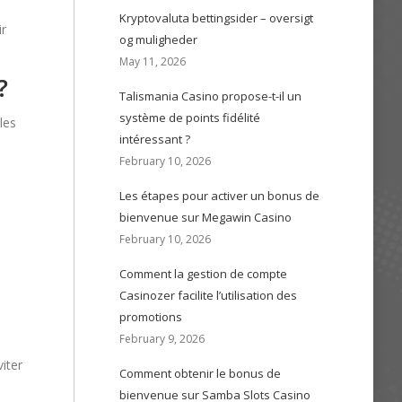
Kryptovaluta bettingsider – oversigt
ir
og muligheder
May 11, 2026
?
Talismania Casino propose-t-il un
système de points fidélité
les
intéressant ?
February 10, 2026
Les étapes pour activer un bonus de
bienvenue sur Megawin Casino
February 10, 2026
Comment la gestion de compte
Casinozer facilite l’utilisation des
promotions
February 9, 2026
iter
Comment obtenir le bonus de
bienvenue sur Samba Slots Casino