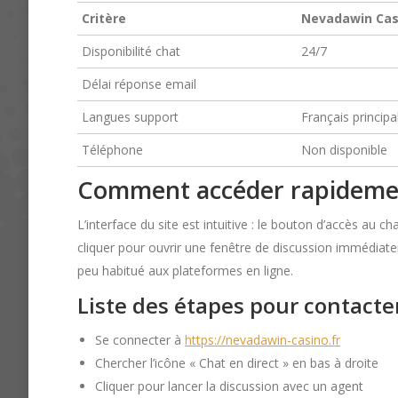
Critère
Nevadawin Cas
Disponibilité chat
24/7
Délai réponse email
Langues support
Français princip
Téléphone
Non disponible
Comment accéder rapidement
L’interface du site est intuitive : le bouton d’accès au cha
cliquer pour ouvrir une fenêtre de discussion immédiate
peu habitué aux plateformes en ligne.
Liste des étapes pour contact
Se connecter à
https://nevadawin-casino.fr
Chercher l’icône « Chat en direct » en bas à droite
Cliquer pour lancer la discussion avec un agent