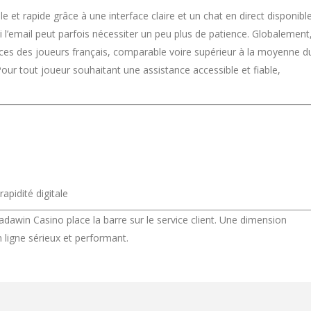
 et rapide grâce à une interface claire et un chat en direct disponibl
 l’email peut parfois nécessiter un peu plus de patience. Globalement
ces des joueurs français, comparable voire supérieur à la moyenne d
. Pour tout joueur souhaitant une assistance accessible et fiable,
pidité digitale
win Casino place la barre sur le service client. Une dimension
n ligne sérieux et performant.