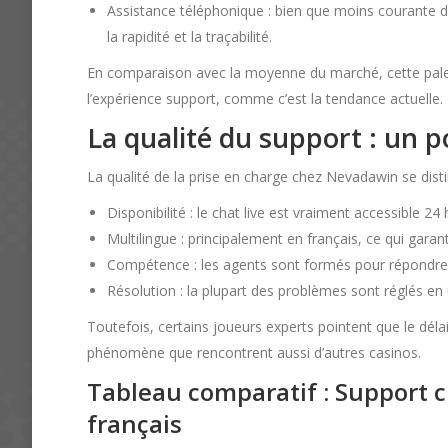
Assistance téléphonique : bien que moins courante d
la rapidité et la traçabilité.
En comparaison avec la moyenne du marché, cette palett
l’expérience support, comme c’est la tendance actuelle.
La qualité du support : un p
La qualité de la prise en charge chez Nevadawin se disti
Disponibilité : le chat live est vraiment accessible 24 
Multilingue : principalement en français, ce qui gar
Compétence : les agents sont formés pour répondre 
Résolution : la plupart des problèmes sont réglés en
Toutefois, certains joueurs experts pointent que le délai
phénomène que rencontrent aussi d’autres casinos.
Tableau comparatif : Support
français