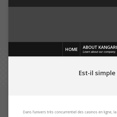
ABOUT KANGAR
HOME
Learn about our company.
Est-il simpl
Dans l’univers très concurrentiel des casinos en ligne, l