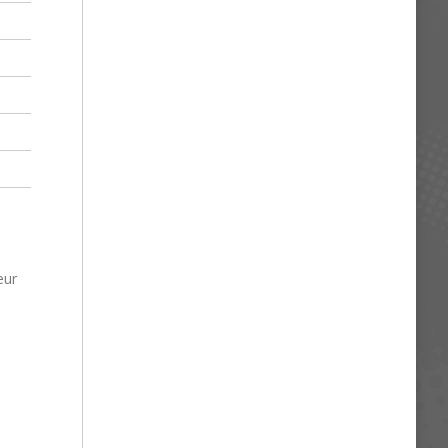
e
eur