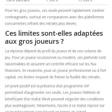
Pour les gros joueurs, ces seuils peuvent rapidement s’avérer
contraignants, surtout en comparaison avec des plateformes
concurrentes offrant des retraits plus élevés.
Ces limites sont-elles adaptées
aux gros joueurs ?
La réponse dépend du profil du joueur et de son volume de
jeu. Pour un joueur occasionnel ou modéré, ces plafonds sont
raisonnables et assurent un contrôle efficace sur les flux
financiers. En revanche, pour un joueur professionnel ou à fort
capital, ces limites risquent de freiner la fluidité des retraits.
Un point positif est la présence d’un programme VIP
permettant d’augmenter ces seuils. Les joueurs fidélisés et
bénéficiant d’un statut élevé peuvent négocier des conditions
plus avantageuses. Néanmoins, l’accès à ce statut repose sur
un investissement conséquent en temps et argent.