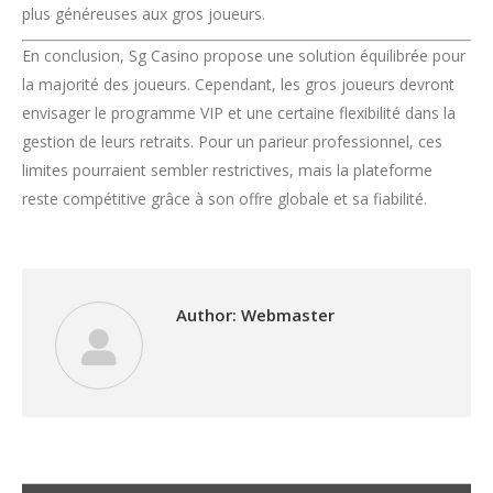
plus généreuses aux gros joueurs.
En conclusion, Sg Casino propose une solution équilibrée pour
la majorité des joueurs. Cependant, les gros joueurs devront
envisager le programme VIP et une certaine flexibilité dans la
gestion de leurs retraits. Pour un parieur professionnel, ces
limites pourraient sembler restrictives, mais la plateforme
reste compétitive grâce à son offre globale et sa fiabilité.
Author:
Webmaster