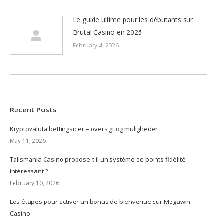
Le guide ultime pour les débutants sur
Brutal Casino en 2026
February 4, 2026
Recent Posts
Kryptovaluta bettingsider – oversigt og muligheder
May 11, 2026
Talismania Casino propose-t-il un système de points fidélité
intéressant ?
February 10, 2026
Les étapes pour activer un bonus de bienvenue sur Megawin
Casino