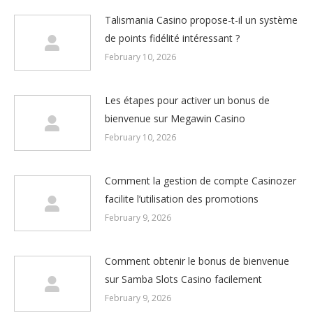
Talismania Casino propose-t-il un système
de points fidélité intéressant ?
February 10, 2026
Les étapes pour activer un bonus de
bienvenue sur Megawin Casino
February 10, 2026
Comment la gestion de compte Casinozer
facilite l’utilisation des promotions
February 9, 2026
Comment obtenir le bonus de bienvenue
sur Samba Slots Casino facilement
February 9, 2026