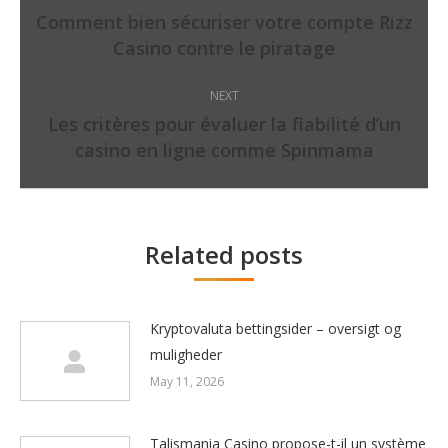
navigation
Comment bien sécuriser votre compte Rizz
Previous
Casino contre le piratage
post:
NEXT
Les critères pour évaluer la fiabilité d’un
Next
casino en ligne comme Spinmama
post:
Related posts
Kryptovaluta bettingsider – oversigt og
muligheder
May 11, 2026
Talismania Casino propose-t-il un système