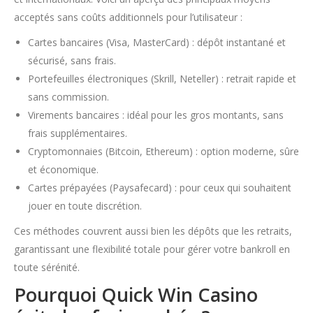
acceptés sans coûts additionnels pour l’utilisateur :
Cartes bancaires (Visa, MasterCard) : dépôt instantané et
sécurisé, sans frais.
Portefeuilles électroniques (Skrill, Neteller) : retrait rapide et
sans commission.
Virements bancaires : idéal pour les gros montants, sans
frais supplémentaires.
Cryptomonnaies (Bitcoin, Ethereum) : option moderne, sûre
et économique.
Cartes prépayées (Paysafecard) : pour ceux qui souhaitent
jouer en toute discrétion.
Ces méthodes couvrent aussi bien les dépôts que les retraits,
garantissant une flexibilité totale pour gérer votre bankroll en
toute sérénité.
Pourquoi Quick Win Casino