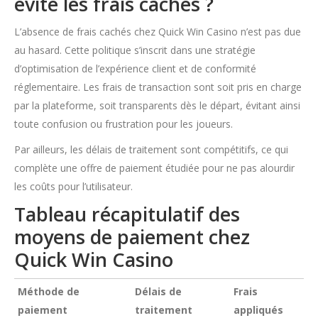
évite les frais cachés ?
L’absence de frais cachés chez Quick Win Casino n’est pas due
au hasard. Cette politique s’inscrit dans une stratégie
d’optimisation de l’expérience client et de conformité
réglementaire. Les frais de transaction sont soit pris en charge
par la plateforme, soit transparents dès le départ, évitant ainsi
toute confusion ou frustration pour les joueurs.
Par ailleurs, les délais de traitement sont compétitifs, ce qui
complète une offre de paiement étudiée pour ne pas alourdir
les coûts pour l’utilisateur.
Tableau récapitulatif des
moyens de paiement chez
Quick Win Casino
Méthode de
Délais de
Frais
paiement
traitement
appliqués