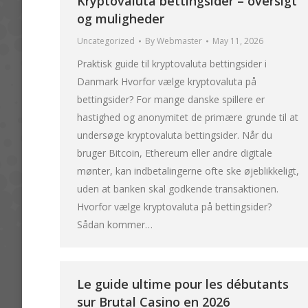
Kryptovaluta bettingsider – oversigt
og muligheder
Uncategorized
By
Webmaster
May 11, 2026
Praktisk guide til kryptovaluta bettingsider i
Danmark Hvorfor vælge kryptovaluta på
bettingsider? For mange danske spillere er
hastighed og anonymitet de primære grunde til at
undersøge kryptovaluta bettingsider. Når du
bruger Bitcoin, Ethereum eller andre digitale
mønter, kan indbetalingerne ofte ske øjeblikkeligt,
uden at banken skal godkende transaktionen.
Hvorfor vælge kryptovaluta på bettingsider?
Sådan kommer…
Le guide ultime pour les débutants
sur Brutal Casino en 2026