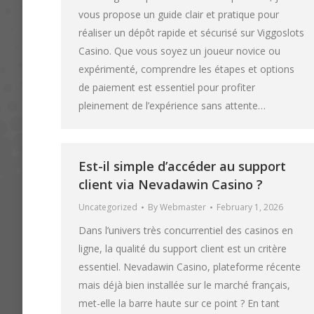
vous propose un guide clair et pratique pour
réaliser un dépôt rapide et sécurisé sur Viggoslots
Casino. Que vous soyez un joueur novice ou
expérimenté, comprendre les étapes et options
de paiement est essentiel pour profiter
pleinement de l’expérience sans attente…
Est-il simple d’accéder au support
client via Nevadawin Casino ?
Uncategorized
By
Webmaster
February 1, 2026
Dans l’univers très concurrentiel des casinos en
ligne, la qualité du support client est un critère
essentiel. Nevadawin Casino, plateforme récente
mais déjà bien installée sur le marché français,
met-elle la barre haute sur ce point ? En tant